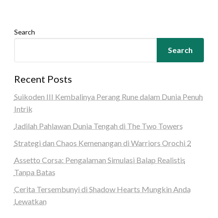
Search
Search
Recent Posts
Suikoden III Kembalinya Perang Rune dalam Dunia Penuh
Intrik
Jadilah Pahlawan Dunia Tengah di The Two Towers
Strategi dan Chaos Kemenangan di Warriors Orochi 2
Assetto Corsa: Pengalaman Simulasi Balap Realistis
Tanpa Batas
Cerita Tersembunyi di Shadow Hearts Mungkin Anda
Lewatkan