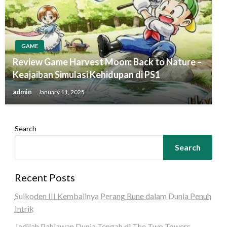
GAME
Review Game Harvest Moon: Back to Nature –
Keajaiban Simulasi Kehidupan di PS1
admin
January 11, 2025
Search
Search
Recent Posts
Suikoden III Kembalinya Perang Rune dalam Dunia Penuh
Intrik
Jadilah Pahlawan Dunia Tengah di The Two Towers