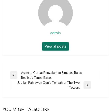
admin
View all posts
Post
Assetto Corsa: Pengalaman Simulasi Balap
Previous
Realistis Tanpa Batas
navigation
Post
Jadilah Pahlawan Dunia Tengah di The Two
Next
Towers
Post
YOU MIGHT ALSO LIKE