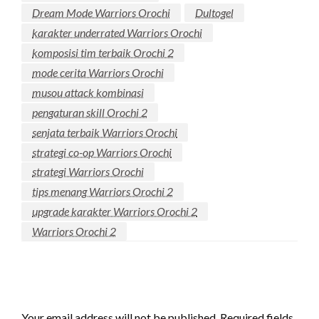
Dream Mode Warriors Orochi
Dultogel
karakter underrated Warriors Orochi
komposisi tim terbaik Orochi 2
mode cerita Warriors Orochi
musou attack kombinasi
pengaturan skill Orochi 2
senjata terbaik Warriors Orochi
strategi co-op Warriors Orochi
strategi Warriors Orochi
tips menang Warriors Orochi 2
upgrade karakter Warriors Orochi 2
Warriors Orochi 2
LEAVE A RESPONSE
Your email address will not be published.
Required fields