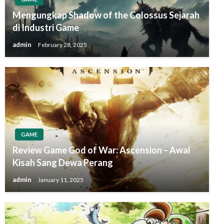
Mengungkap Shadow of the Colossus Sejarah
di Industri Game
admin
February 28, 2025
GAME
Review Game God of War: Ascension – Awal
Kisah Sang Dewa Perang
admin
January 11, 2025