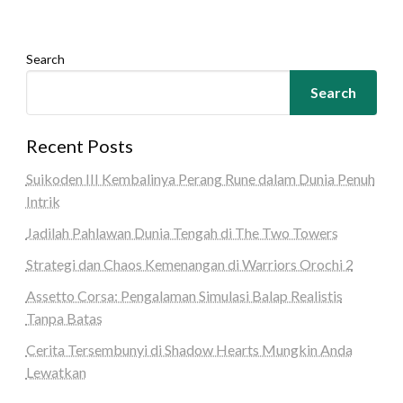
Search
Search
Recent Posts
Suikoden III Kembalinya Perang Rune dalam Dunia Penuh
Intrik
Jadilah Pahlawan Dunia Tengah di The Two Towers
Strategi dan Chaos Kemenangan di Warriors Orochi 2
Assetto Corsa: Pengalaman Simulasi Balap Realistis
Tanpa Batas
Cerita Tersembunyi di Shadow Hearts Mungkin Anda
Lewatkan