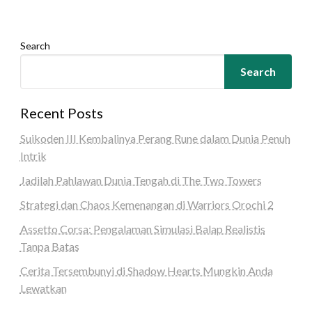
Search
Search
Recent Posts
Suikoden III Kembalinya Perang Rune dalam Dunia Penuh
Intrik
Jadilah Pahlawan Dunia Tengah di The Two Towers
Strategi dan Chaos Kemenangan di Warriors Orochi 2
Assetto Corsa: Pengalaman Simulasi Balap Realistis
Tanpa Batas
Cerita Tersembunyi di Shadow Hearts Mungkin Anda
Lewatkan