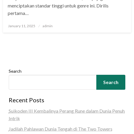
menciptakan standar tinggi untuk genre ini. Dirilis
pertama…
Posted
January 11, 2025
admin
on
Search
Search
Recent Posts
Suikoden III Kembalinya Perang Rune dalam Dunia Penuh
Intrik
Jadilah Pahlawan Dunia Tengah di The Two Towers