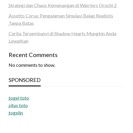
Strategi dan Chaos Kemenangan di Warriors Orochi 2
Assetto Corsa: Pengalaman Simulasi Balap Realistis
Tanpa Batas
Cerita Tersembunyi di Shadow Hearts Mungkin Anda
Lewatkan
Recent Comments
No comments to show.
SPONSORED
togel toto
situs toto
togelin