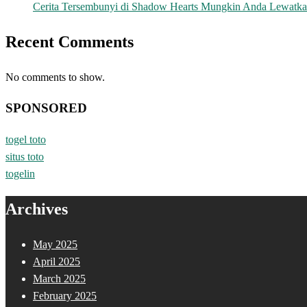
Cerita Tersembunyi di Shadow Hearts Mungkin Anda Lewatk
Recent Comments
No comments to show.
SPONSORED
togel toto
situs toto
togelin
Archives
May 2025
April 2025
March 2025
February 2025