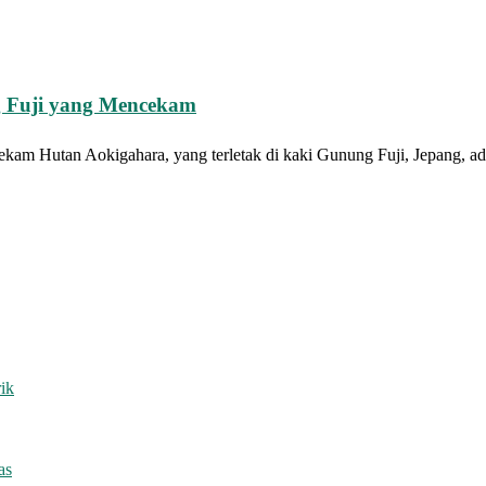
g Fuji yang Mencekam
m Hutan Aokigahara, yang terletak di kaki Gunung Fuji, Jepang, adala
ik
as