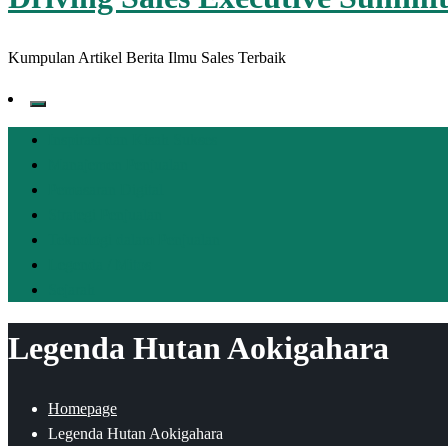
Kumpulan Artikel Berita Ilmu Sales Terbaik
Inspirasi dan Kisah Sukses
Manajemen Penjualan
Pemasaran Digital
Strategi Penjualan
Teknologi dalam Penjualan
Legenda / Mitos
Sejarah
Legenda Hutan Aokigahara
Homepage
Legenda Hutan Aokigahara