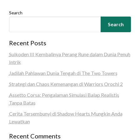
Search
Search
Recent Posts
Suikoden III Kembalinya Perang Rune dalam Dunia Penuh
Intrik
Jadilah Pahlawan Dunia Tengah di The Two Towers
Strategi dan Chaos Kemenangan di Warriors Orochi 2
Assetto Corsa: Pengalaman Simulasi Balap Realistis
Tanpa Batas
Cerita Tersembunyi di Shadow Hearts Mungkin Anda
Lewatkan
Recent Comments