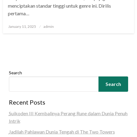
menciptakan standar tinggi untuk genre ini. Dirilis
pertama…
Posted
January 11, 2025
admin
on
Search
Search
Recent Posts
Suikoden III Kembalinya Perang Rune dalam Dunia Penuh
Intrik
Jadilah Pahlawan Dunia Tengah di The Two Towers