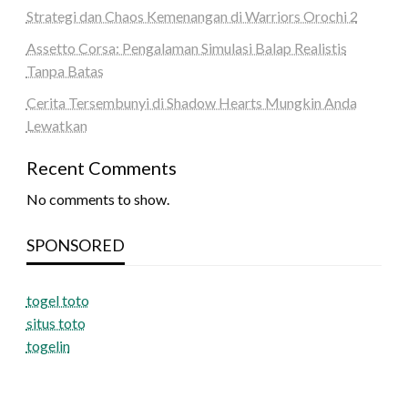
Strategi dan Chaos Kemenangan di Warriors Orochi 2
Assetto Corsa: Pengalaman Simulasi Balap Realistis
Tanpa Batas
Cerita Tersembunyi di Shadow Hearts Mungkin Anda
Lewatkan
Recent Comments
No comments to show.
SPONSORED
togel toto
situs toto
togelin