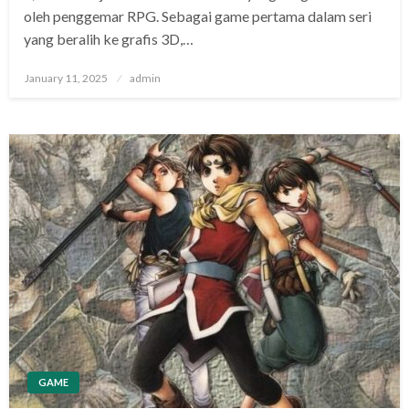
oleh penggemar RPG. Sebagai game pertama dalam seri
yang beralih ke grafis 3D,…
Posted
January 11, 2025
admin
on
GAME