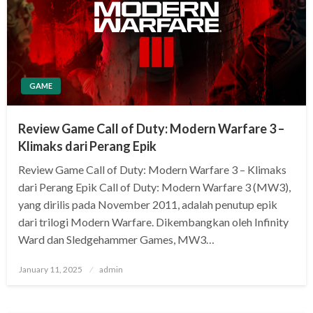
GAME
Review Game Call of Duty: Modern Warfare 3 –
Klimaks dari Perang Epik
Review Game Call of Duty: Modern Warfare 3 – Klimaks
dari Perang Epik Call of Duty: Modern Warfare 3 (MW3),
yang dirilis pada November 2011, adalah penutup epik
dari trilogi Modern Warfare. Dikembangkan oleh Infinity
Ward dan Sledgehammer Games, MW3…
Posted
January 11, 2025
admin
on