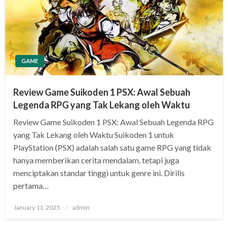
GAME
Review Game Suikoden 1 PSX: Awal Sebuah
Legenda RPG yang Tak Lekang oleh Waktu
Review Game Suikoden 1 PSX: Awal Sebuah Legenda RPG
yang Tak Lekang oleh Waktu Suikoden 1 untuk
PlayStation (PSX) adalah salah satu game RPG yang tidak
hanya memberikan cerita mendalam, tetapi juga
menciptakan standar tinggi untuk genre ini. Dirilis
pertama…
Posted
January 11, 2025
admin
on