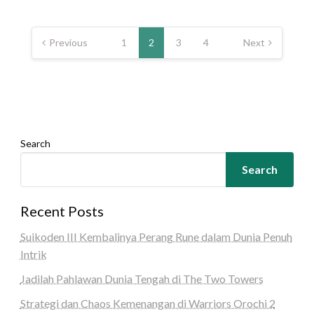
Posts
pagination
Previous
1
2
3
4
Next
Search
Search
Recent Posts
Suikoden III Kembalinya Perang Rune dalam Dunia Penuh
Intrik
Jadilah Pahlawan Dunia Tengah di The Two Towers
Strategi dan Chaos Kemenangan di Warriors Orochi 2