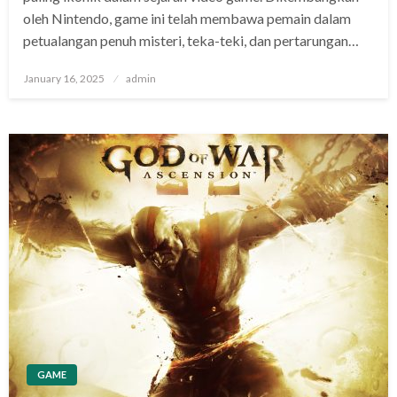
oleh Nintendo, game ini telah membawa pemain dalam
petualangan penuh misteri, teka-teki, dan pertarungan…
Posted
January 16, 2025
admin
on
GAME