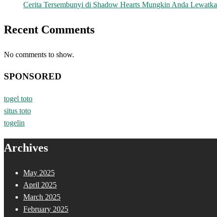
Cerita Tersembunyi di Shadow Hearts Mungkin Anda Lewatk
Recent Comments
No comments to show.
SPONSORED
togel toto
situs toto
togelin
Archives
May 2025
April 2025
March 2025
February 2025