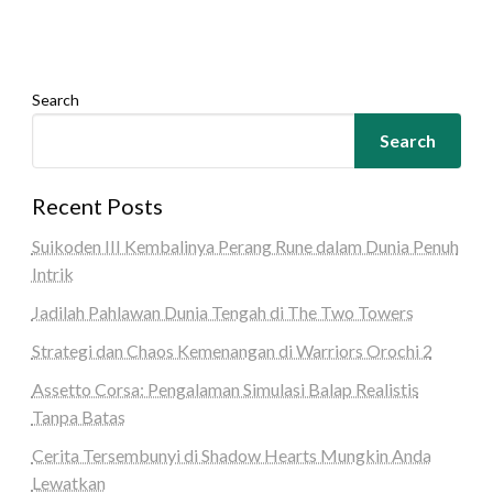
Search
Search
Recent Posts
Suikoden III Kembalinya Perang Rune dalam Dunia Penuh
Intrik
Jadilah Pahlawan Dunia Tengah di The Two Towers
Strategi dan Chaos Kemenangan di Warriors Orochi 2
Assetto Corsa: Pengalaman Simulasi Balap Realistis
Tanpa Batas
Cerita Tersembunyi di Shadow Hearts Mungkin Anda
Lewatkan