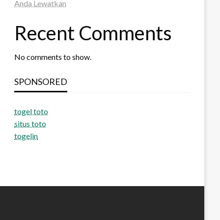
Anda Lewatkan
Recent Comments
No comments to show.
SPONSORED
togel toto
situs toto
togelin