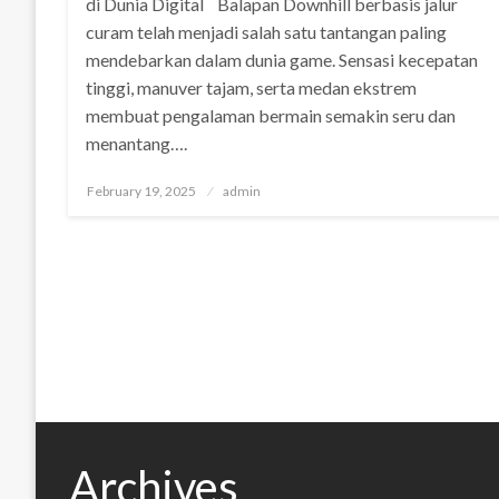
di Dunia Digital Balapan Downhill berbasis jalur
curam telah menjadi salah satu tantangan paling
mendebarkan dalam dunia game. Sensasi kecepatan
tinggi, manuver tajam, serta medan ekstrem
membuat pengalaman bermain semakin seru dan
menantang….
Posted
February 19, 2025
admin
on
Archives