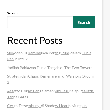
Search
Search
Recent Posts
Suikoden III Kembalinya Perang Rune dalam Dunia
Penuh Intrik
Jadilah Pahlawan Dunia Tengah di The Two Towers
Strategi dan Chaos Kemenangan di Warriors Orochi
2
Assetto Corsa: Pengalaman Simulasi Balap Realistis
Tanpa Batas
Cerita Tersembunyi di Shadow Hearts Mungkin