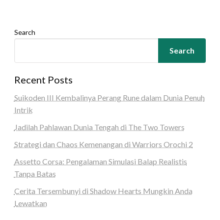
Search
Search
Recent Posts
Suikoden III Kembalinya Perang Rune dalam Dunia Penuh
Intrik
Jadilah Pahlawan Dunia Tengah di The Two Towers
Strategi dan Chaos Kemenangan di Warriors Orochi 2
Assetto Corsa: Pengalaman Simulasi Balap Realistis
Tanpa Batas
Cerita Tersembunyi di Shadow Hearts Mungkin Anda
Lewatkan