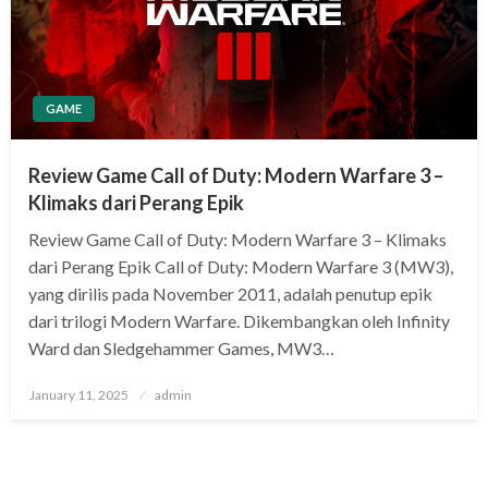
GAME
Review Game Call of Duty: Modern Warfare 3 –
Klimaks dari Perang Epik
Review Game Call of Duty: Modern Warfare 3 – Klimaks
dari Perang Epik Call of Duty: Modern Warfare 3 (MW3),
yang dirilis pada November 2011, adalah penutup epik
dari trilogi Modern Warfare. Dikembangkan oleh Infinity
Ward dan Sledgehammer Games, MW3…
Posted
January 11, 2025
admin
on