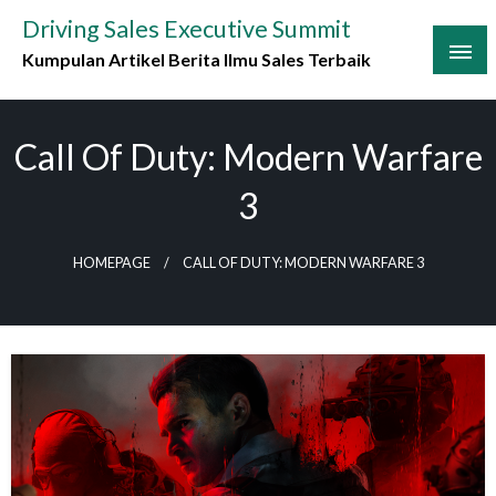
Skip
Driving Sales Executive Summit
to
Kumpulan Artikel Berita Ilmu Sales Terbaik
content
Call Of Duty: Modern Warfare
3
HOMEPAGE
CALL OF DUTY: MODERN WARFARE 3